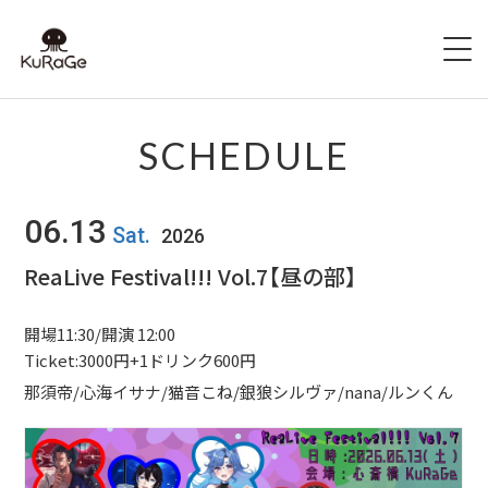
HOME
SCHEDULE
出演者募集
06.13
Sat.
2026
SCHEDULE
ReaLive Festival!!! Vol.7【昼の部】
ACCESS
開場11:30/開演 12:00
HALL INFO
Ticket:3000円+1ドリンク600円
那須帝/心海イサナ/猫音こね/銀狼シルヴァ/nana/ルンくん
FAQ
CONTACT