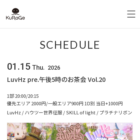
HOME
SCHEDULE
出演者募集
01.15
Thu.
2026
SCHEDULE
LuvHz pre.午後5時のお茶会 Vol.20
ACCESS
1部 20:00/20:15
HALL INFO
優先エリア 2000円/一般エリア900円 1D別 当日+1000円
LuvHz / ハウツー世界征服 / SKILL of light / プラチナリボン
FAQ
CONTACT