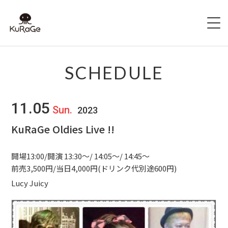
HOME
SCHEDULE
出演者募集
11.05
Sun.
2023
SCHEDULE
KuRaGe Oldies Live !!
ACCESS
開場13:00/開演 13:30～/ 14:05～/ 14:45～
HALL INFO
前売3,500円/当日4,000円(ドリンク代別途600円)
Lucy Juicy
FAQ
CONTACT