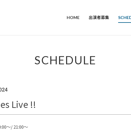
HOME
出演者募集
SCHE
SCHEDULE
024
s Live !!
:00～/ 21:00～