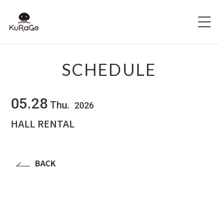
HOME
SCHEDULE
出演者募集
05.28
Thu.
2026
SCHEDULE
HALL RENTAL
ACCESS
HALL INFO
BACK
FAQ
CONTACT