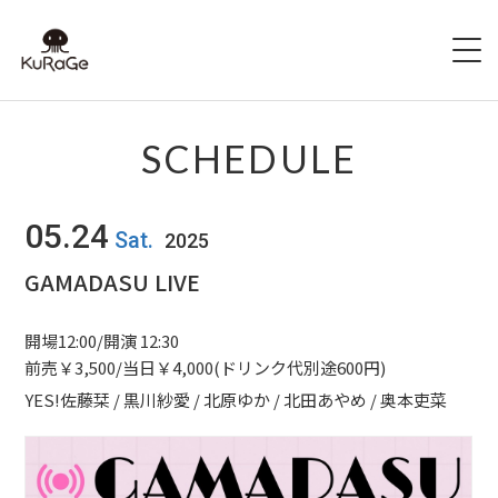
HOME
SCHEDULE
出演者募集
05.24
Sat.
2025
SCHEDULE
GAMADASU LIVE
ACCESS
開場12:00/開演 12:30
HALL INFO
前売￥3,500/当日￥4,000(ドリンク代別途600円)
YES!佐藤栞 / 黒川紗愛 / 北原ゆか / 北田あやめ / 奥本吏菜
FAQ
CONTACT