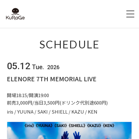
HOME
SCHEDULE
出演者募集
05.12
Tue.
2026
SCHEDULE
ELENORE 7TH MEMORIAL LIVE
ACCESS
開場18:15/開演19:00
HALL INFO
前売3,000円/当日3,500円(ドリンク代別途600円)
iris / YUUNA / SAKI / SHIELL / KAZU / KEN
FAQ
CONTACT