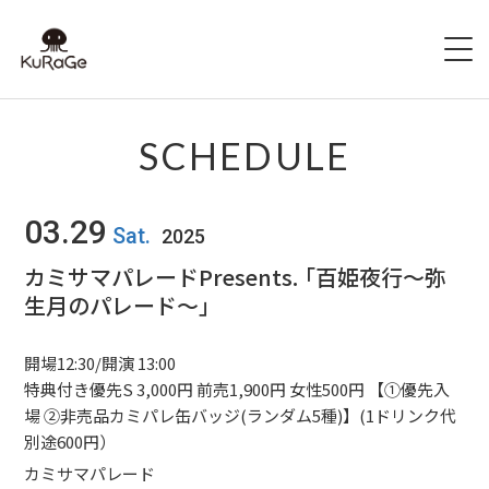
HOME
SCHEDULE
出演者募集
03.29
Sat.
2025
SCHEDULE
カミサマパレードPresents. 「百姫夜行～弥
生月のパレード～」
ACCESS
HALL INFO
開場12:30/開演 13:00
特典付き優先S 3,000円 前売1,900円 女性500円 【①優先入
FAQ
場 ②非売品カミパレ缶バッジ(ランダム5種)】(1ドリンク代
別途600円）
CONTACT
カミサマパレード