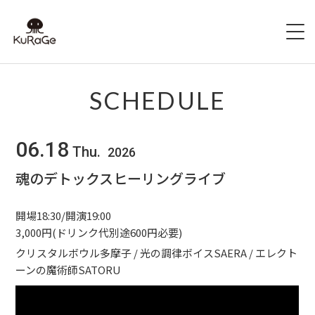
HOME
SCHEDULE
出演者募集
06.18
Thu.
2026
SCHEDULE
魂のデトックスヒーリングライブ
ACCESS
開場18:30/開演19:00
HALL INFO
3,000円(ドリンク代別途600円必要)
クリスタルボウル多摩子 / 光の調律ボイスSAERA / エレクト
FAQ
ーンの魔術師SATORU
CONTACT