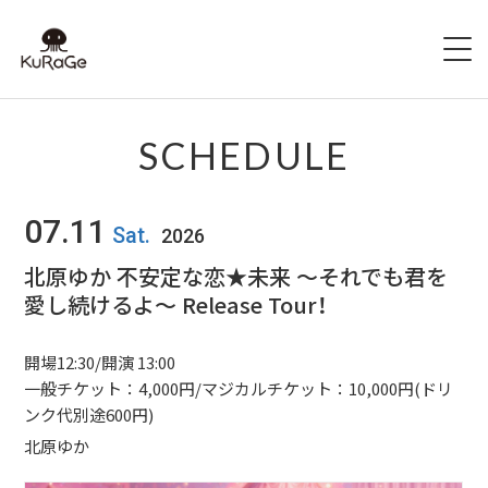
HOME
SCHEDULE
出演者募集
07.11
Sat.
2026
SCHEDULE
北原ゆか 不安定な恋★未来 〜それでも君を
愛し続けるよ〜 Release Tour！
ACCESS
HALL INFO
開場12:30/開演 13:00
一般チケット：4,000円/マジカルチケット：10,000円(ドリ
FAQ
ンク代別途600円)
北原ゆか
CONTACT