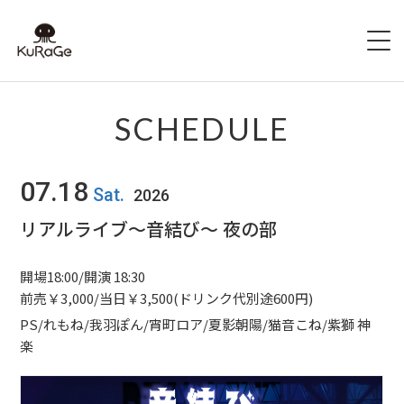
HOME
SCHEDULE
出演者募集
07.18
Sat.
2026
SCHEDULE
リアルライブ～音結び～ 夜の部
ACCESS
開場18:00/開演 18:30
HALL INFO
前売￥3,000/当日￥3,500(ドリンク代別途600円)
PS/れもね/我羽ぽん/宵町ロア/夏影朝陽/猫音こね/紫獅 神
FAQ
楽
CONTACT