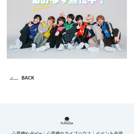
BACK
心斎橋KuRaGe│心斎橋のライブハウス│イベント会場